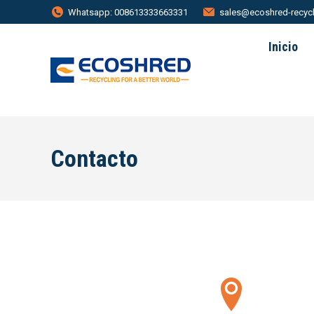
Whatsapp: 008613333663331
sales@ecoshred-recyc
Inicio
Contacto