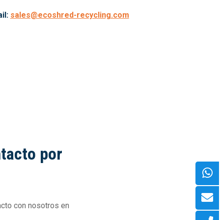
il:
sales@ecoshred-recycling.com
tacto por
acto con nosotros en