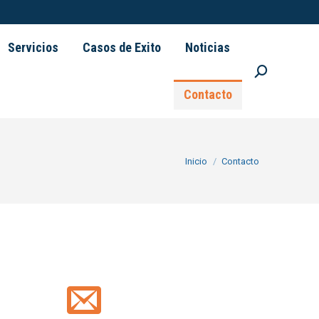
Servicios
Casos de Exito
Noticias
Buscar:
Contacto
Estás aquí:
Inicio
Contacto