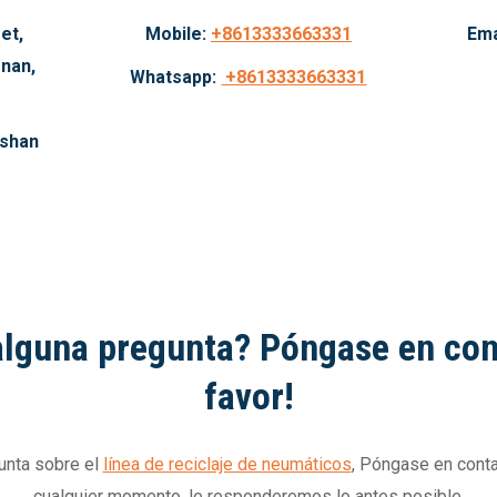
et,
Mobile:
+8613333663331
Ema
nan,
Whatsapp:
+8613333663331
ishan
alguna pregunta? Póngase en con
favor!
gunta sobre el
línea de reciclaje de neumáticos
, Póngase en cont
cualquier momento. le responderemos lo antes posible.