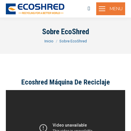
MENU
Buscar:
Sobre EcoShred
Estás aquí:
Inicio
Sobre EcoShred
Ecoshred Máquina De Reciclaje