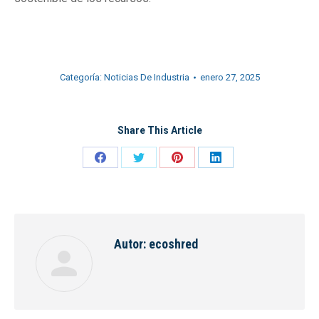
Categoría:
Noticias De Industria
enero 27, 2025
Share This Article
Share
Share
Share
Share
on
on
on
on
Facebook
Twitter
Pinterest
LinkedIn
Autor:
ecoshred