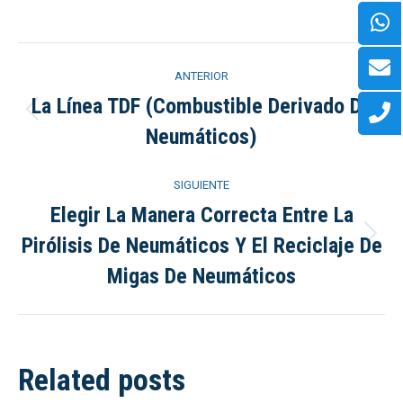
Navegación
ANTERIOR
entre
La Línea TDF (Combustible Derivado De
Publicación
Neumáticos)
anterior:
publicaciones
SIGUIENTE
Elegir La Manera Correcta Entre La
Pirólisis De Neumáticos Y El Reciclaje De
Publicación
siguiente:
Migas De Neumáticos
Related posts